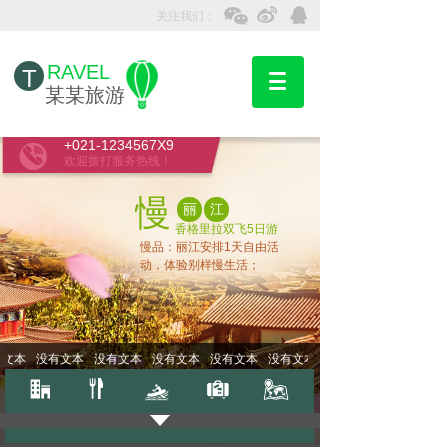
关注我们：
RAVEL
T
某某旅游
+021-1234567X9
欢迎拨打服务热线！
慢
丽
江
香格里拉双飞5日游
慢品：丽江安排1天自由活
动，体验别样慢生活；
文本
没有文本
没有文本
没有文本
没有文本
没有文本
**酒店
美味餐饮
水上冲浪
周边自由行
跟团游