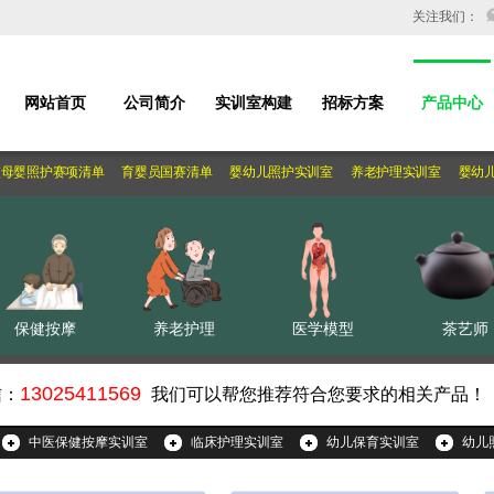
关注我们：
您服务
网站首页
公司简介
实训室构建
招标方案
产品中心
母婴照护赛项清单
育婴员国赛清单
婴幼儿照护实训室
养老护理实训室
婴幼儿
保健按摩
养老护理
医学模型
茶艺师
13025411569
信：
我们可以帮您推荐符合您要求的相关产品！
中医保健按摩实训室
临床护理实训室
幼儿保育实训室
幼儿