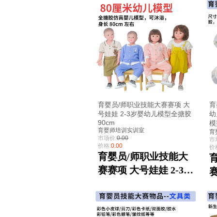
育婴员/师职业技能大赛赛项 大
育
号娃娃 2-3岁婴幼儿模型全搪胶
幼
90cm
模
育婴师培训实训室
育
市场价:
0.00
市
价格:
0.00
价
育婴员/师职业技能大
赛赛项 大号娃娃 2-3岁
婴幼儿模型全搪胶
5
90cm